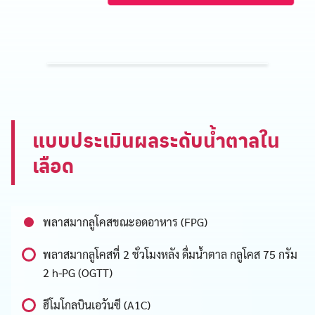
แบบประเมินผลระดับน้ำตาลใน
เลือด
พลาสมากลูโคสขณะอดอาหาร (FPG)
พลาสมากลูโคสที่ 2 ชั่วโมงหลัง ดื่มน้ำตาล กลูโคส 75 กรัม
2 h-PG (OGTT)
ฮีโมโกลบินเอวันซี (A1C)